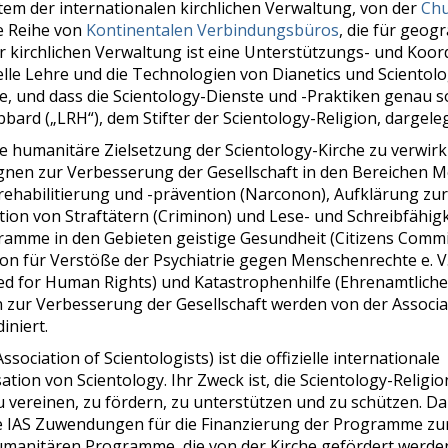
tem der internationalen kirchlichen Verwaltung, von der
Chu
e Reihe von
Kontinentalen Verbindungsbüros
, die für geog
er kirchlichen Verwaltung ist eine Unterstützungs- und Koord
tuelle Lehre und die Technologien von Dianetics und Scientol
te, und dass die Scientology-Dienste und -Praktiken genau 
bbard („LRH“), dem Stifter der Scientology-Religion, dargele
humanitäre Zielsetzung der Scientology-Kirche zu verwirkli
nen zur Verbesserung der Gesellschaft in den Bereichen 
nrehabilitierung und -prävention (Narconon), Aufklärung z
tion von Straftätern (Criminon) und Lese- und Schreibfähigke
amme in den Gebieten geistige Gesundheit (Citizens Commi
n für Verstöße der Psychiatrie gegen Menschenrechte e. V.
d for Human Rights) und Katastrophenhilfe (Ehrenamtliche 
 zur Verbesserung der Gesellschaft werden von der Associat
iniert.
ssociation of Scientologists) ist die offizielle internationale
tion von Scientology. Ihr Zweck ist, die Scientology-Religio
zu vereinen, zu fördern, zu unterstützen und zu schützen. 
 die IAS Zuwendungen für die Finanzierung der Programme z
humanitären Programme, die von der Kirche gefördert werde