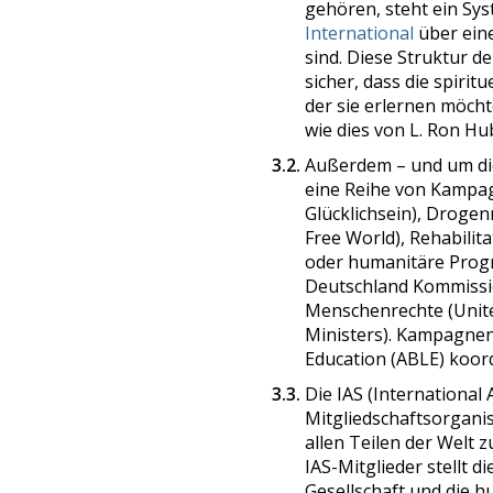
gehören, steht ein Sys
International
über ein
sind. Diese Struktur d
sicher, dass die spiri
der sie erlernen möch
wie dies von L. Ron Hu
3.2.
Außerdem – und um die 
eine Reihe von Kampag
Glücklichsein), Droge
Free World), Rehabilita
oder humanitäre Progr
Deutschland Kommissio
Menschenrechte (Unite
Ministers). Kampagnen
Education (ABLE) koord
3.3.
Die IAS (International A
Mitgliedschaftsorganisa
allen Teilen der Welt 
IAS-Mitglieder stellt
Gesellschaft und die 