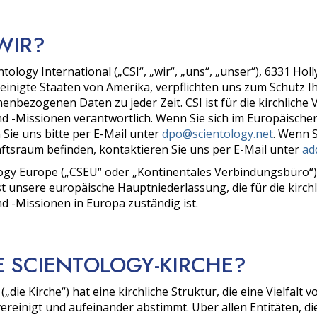
WIR?
ntology International („CSI“, „wir“, „uns“, „unser“), 6331 Ho
einigte Staaten von Amerika, verpflichten uns zum Schutz I
nenbezogenen Daten zu jeder Zeit. CSI ist für die kirchliche
nd -Missionen verantwortlich. Wenn Sie sich im Europäisch
 Sie uns bitte per E-Mail unter
dpo@scientology.net
. Wenn S
ftsraum befinden, kontaktieren Sie uns per E-Mail unter
ad
ogy Europe („CSEU“ oder „Kontinentales Verbindungsbüro“)
t unsere europäische Hauptniederlassung, die für die kirch
d -Missionen in Europa zuständig ist.
IE SCIENTOLOGY-KIRCHE?
„die Kirche“) hat eine kirchliche Struktur, die eine Vielfalt
vereinigt und aufeinander abstimmt. Über allen Entitäten, di