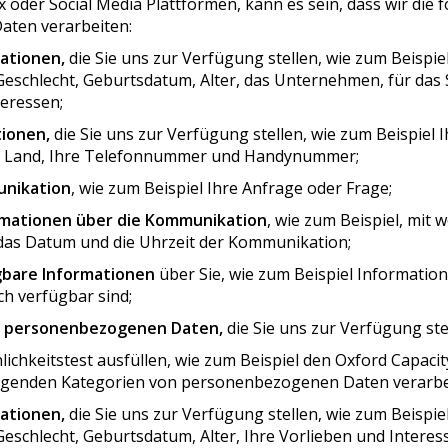
ax oder Social Media Plattformen, kann es sein, dass wir die
ten verarbeiten:
ationen,
die Sie uns zur Verfügung stellen, wie zum Beispi
eschlecht, Geburtsdatum, Alter, das Unternehmen, für das S
teressen;
ionen,
die Sie uns zur Verfügung stellen, wie zum Beispiel 
hr Land, Ihre Telefonnummer und Handynummer;
unikation
, wie zum Beispiel Ihre Anfrage oder Frage;
rmationen über die Kommunikation
, wie zum Beispiel, mit 
as Datum und die Uhrzeit der Kommunikation;
gbare Informationen
über Sie, wie zum Beispiel Informatio
lich verfügbar sind;
n personenbezogenen Daten,
die Sie uns zur Verfügung ste
ichkeitstest ausfüllen, wie zum Beispiel den Oxford Capacit
 folgenden Kategorien von personenbezogenen Daten verarbe
ationen,
die Sie uns zur Verfügung stellen, wie zum Beispi
eschlecht, Geburtsdatum, Alter, Ihre Vorlieben und Interes