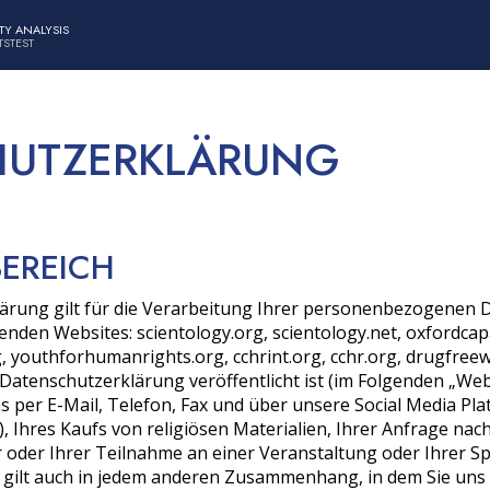
TY ANALYSIS
S­TEST
UTZ­ERKLÄRUNG
BEREICH
rung gilt für die Verarbeitung Ihrer personenbezogenen Da
enden Websites: scientology.org, scientology.net, oxfordcapa
, youthforhumanrights.org, cchrint.org, cchr.org, drugfreew
 Datenschutzerklärung veröffentlicht ist (im Folgenden „Web
 per E-Mail, Telefon, Fax und über unsere Social Media Pla
, Ihres Kaufs von religiösen Materialien, Ihrer Anfrage nac
r oder Ihrer Teilnahme an einer Veranstaltung oder Ihrer S
 gilt auch in jedem anderen Zusammenhang, in dem Sie un