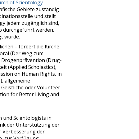
rch of Scientology
rafische Gebiete zuständig
inationsstelle und stellt
ogy jedem zugänglich sind,
so durchgeführt werden,
gt wurde.
chen – fördert die Kirche
Moral (Der Weg zum
ur Drogenprävention (Drug-
it (Applied Scholastics),
ssion on Human Rights, in
), allgemeine
Geistliche oder Volunteer
ion for Better Living and
n und Scientologists in
Dank der Unterstützung der
ur Verbesserung der
n, zur Verfügung.