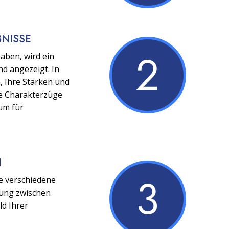
BNISSE
2
aben, wird ein
nd angezeigt. In
, Ihre Stärken und
e Charakterzüge
um für
H
3
e verschiedene
hung zwischen
ld Ihrer