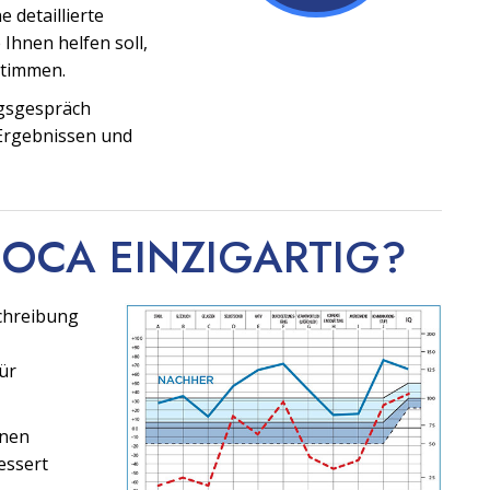
 detaillierte
Ihnen helfen soll,
stimmen.
ngsgespräch
 Ergebnissen und
 OCA
EINZIGARTIG?
schreibung
ür
hnen
essert