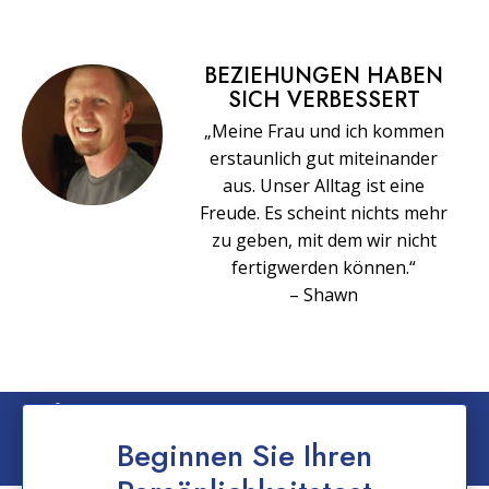
BEZIEHUNGEN HABEN
SICH VERBESSERT
„Meine Frau und ich kommen
erstaunlich gut miteinander
aus. Unser Alltag ist eine
Freude. Es scheint nichts mehr
zu geben, mit dem wir nicht
fertigwerden können.“
– Shawn
© 2026 Church of Scientology International. Alle Rechte vorbehalten.
Datenschutzerklärung
–
Nutzungsbedingungen
–
Impressum
–
Cookie-
Beginnen Sie Ihren
Erklärung