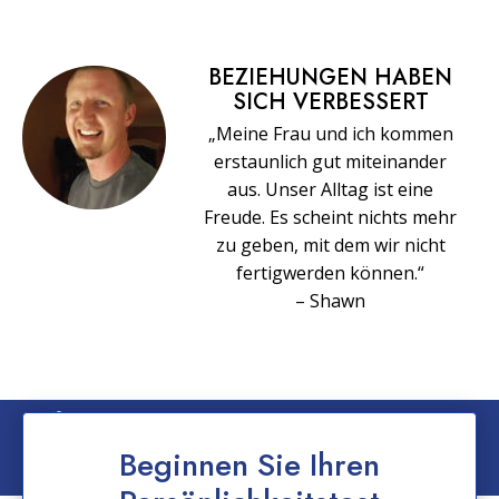
BEZIEHUNGEN HABEN
SICH VERBESSERT
„Meine Frau und ich kommen
erstaunlich gut miteinander
aus. Unser Alltag ist eine
Freude. Es scheint nichts mehr
zu geben, mit dem wir nicht
fertigwerden können.“
– Shawn
© 2026 Church of Scientology International. Alle Rechte vorbehalten.
Datenschutzerklärung
–
Nutzungsbedingungen
–
Impressum
–
Cookie-
Beginnen Sie Ihren
Erklärung