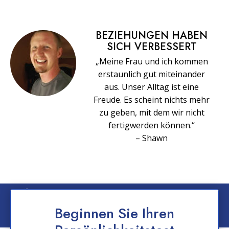
BEZIEHUNGEN HABEN
SICH VERBESSERT
„Meine Frau und ich kommen
erstaunlich gut miteinander
aus. Unser Alltag ist eine
Freude. Es scheint nichts mehr
zu geben, mit dem wir nicht
fertigwerden können.“
– Shawn
© 2026 Church of Scientology International. Alle Rechte vorbehalten.
Datenschutzerklärung
–
Nutzungsbedingungen
–
Impressum
–
Cookie-
Beginnen Sie Ihren
Erklärung