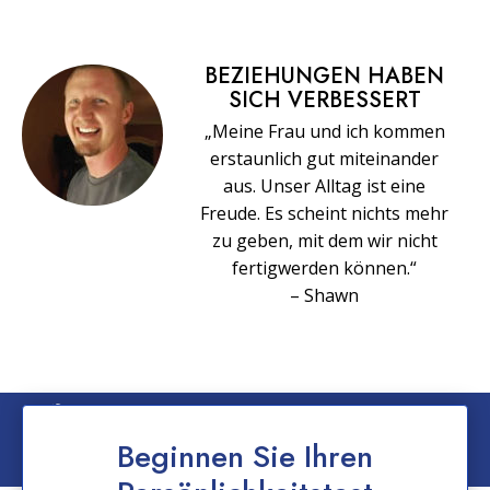
BEZIEHUNGEN HABEN
SICH VERBESSERT
„Meine Frau und ich kommen
erstaunlich gut miteinander
aus. Unser Alltag ist eine
Freude. Es scheint nichts mehr
zu geben, mit dem wir nicht
fertigwerden können.“
– Shawn
© 2026 Church of Scientology International. Alle Rechte vorbehalten.
Datenschutzerklärung
–
Nutzungsbedingungen
–
Impressum
–
Cookie-
Beginnen Sie Ihren
Erklärung