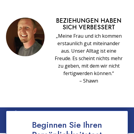
BEZIEHUNGEN HABEN
SICH VERBESSERT
„Meine Frau und ich kommen
erstaunlich gut miteinander
aus. Unser Alltag ist eine
Freude. Es scheint nichts mehr
zu geben, mit dem wir nicht
fertigwerden können.“
– Shawn
© 2026 Church of Scientology International. Alle Rechte vorbehalten.
Datenschutzerklärung
–
Nutzungsbedingungen
–
Impressum
–
Cookie-
Beginnen Sie Ihren
Erklärung